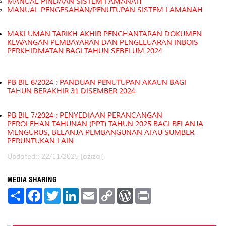
MANUAL PINDAAN SISTEM I AMANAH
MANUAL PENGESAHAN/PENUTUPAN SISTEM I AMANAH
MAKLUMAN TARIKH AKHIR PENGHANTARAN DOKUMEN
KEWANGAN PEMBAYARAN DAN PENGELUARAN INBOIS
PERKHIDMATAN BAGI TAHUN SEBELUM 2024
PB BIL 6/2024 : PANDUAN PENUTUPAN AKAUN BAGI
TAHUN BERAKHIR 31 DISEMBER 2024
PB BIL 7/2024 : PENYEDIAAN PERANCANGAN
PEROLEHAN TAHUNAN (PPT) TAHUN 2025 BAGI BELANJA
MENGURUS, BELANJA PEMBANGUNAN ATAU SUMBER
PERUNTUKAN LAIN
Updated:: 22/11/2025 [azizal]
MEDIA SHARING
S
F
T
L
E
C
W
P
h
a
w
i
m
o
o
r
a
c
i
n
a
p
r
i
r
e
t
k
i
y
d
n
e
b
t
e
l
L
P
t